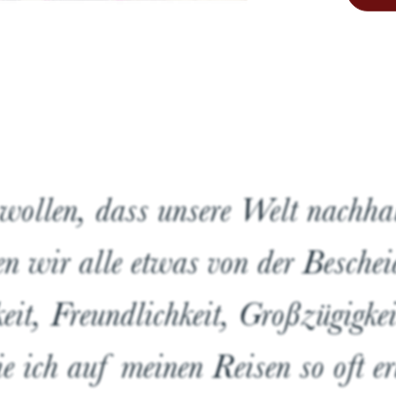
00%
00%
00%
00%
ollen, dass unsere Welt nachhal
n wir alle etwas von der Beschei
keit, Freundlichkeit, Großzügigke
e ich auf meinen Reisen so oft er