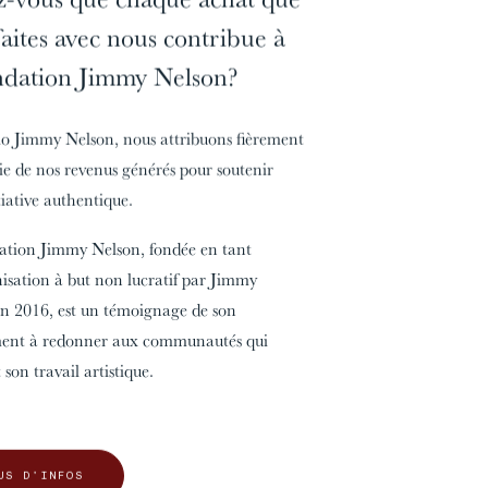
faites avec nous contribue à
ndation Jimmy Nelson?
o Jimmy Nelson, nous attribuons fièrement
ie de nos revenus générés pour soutenir
00%
00%
tiative authentique.
tion Jimmy Nelson, fondée en tant
isation à but non lucratif par Jimmy
n 2016, est un témoignage de son
ent à redonner aux communautés qui
t son travail artistique.
U
S
D
'
I
N
F
O
S