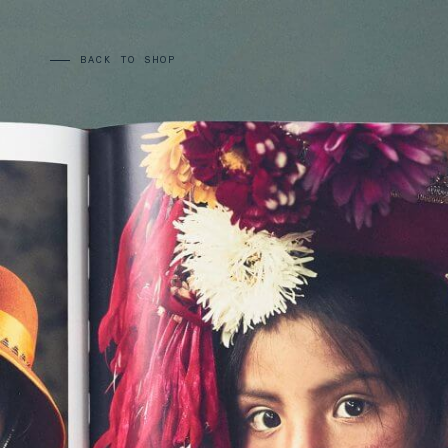
BACK TO SHOP
CARDS:
00
/
31
TOTAL:
00%