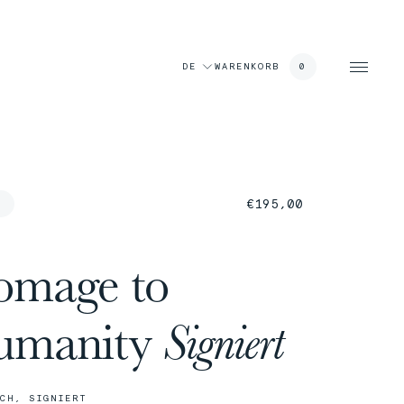
korb
DE
WARENKORB
0
€
195,00
mage to
umanity
Signiert
CH, SIGNIERT