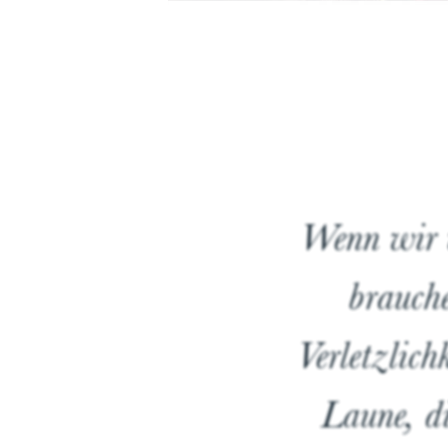
00%
00%
Wenn wir w
brauche
Verletzlich
Laune, di