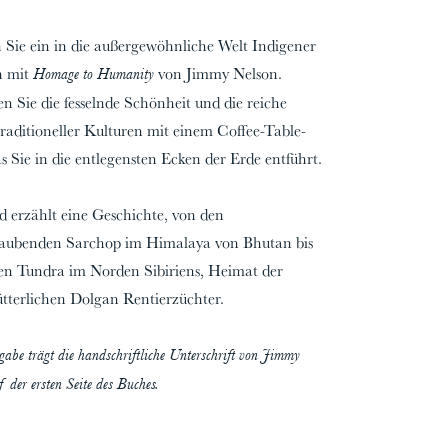
Sie ein in die außergewöhnliche Welt Indigener
n mit
von Jimmy Nelson.
Homage to Humanity
n Sie die fesselnde Schönheit und die reiche
 traditioneller Kulturen mit einem Coffee-Table-
04/31
04/31
The
The
s Sie in die entlegensten Ecken der Erde entführt.
ty
ty
Maasai People
Maasai People
ld erzählt eine Geschichte, von den
aubenden Sarchop im Himalaya von Bhutan bis
gen Tundra im Norden Sibiriens, Heimat der
tterlichen Dolgan Rentierzüchter.
00%
00%
gabe trägt die handschriftliche Unterschrift von Jimmy
 der ersten Seite des Buches.