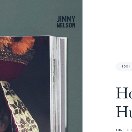
Waren
BOOK
Ho
H
KUNSTBU