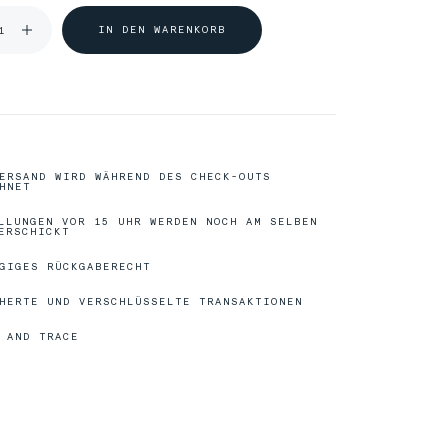
08/31
08/31
I
N
D
E
N
W
A
R
E
N
K
O
R
B
The
The
People
People
Maori
Maori
ERSAND WIRD WÄHREND DES CHECK-OUTS
HNET
LLUNGEN VOR 15 UHR WERDEN NOCH AM SELBEN
00%
00%
ERSCHICKT
GIGES RÜCKGABERECHT
HERTE UND VERSCHLÜSSELTE TRANSAKTIONEN
 AND TRACE
12/31
12/31
The
The
Kaluli People
Kaluli People