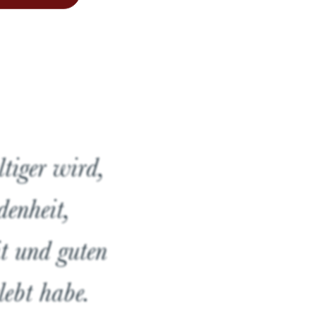
tiger wird,
denheit,
it und guten
lebt habe.