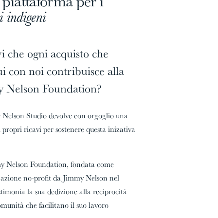
piattaforma per i
i indigeni
i che ogni acquisto che
00%
00%
ui con noi contribuisce alla
 Nelson Foundation?
 Nelson Studio devolve con orgoglio una
16/31
16/31
 propri ricavi per sostenere questa inizativa
The
The
Gauchos
Gauchos
y Nelson Foundation, fondata come
azione no-profit da Jimmy Nelson nel
stimonia la sua dedizione alla reciprocità
omunità che facilitano il suo lavoro