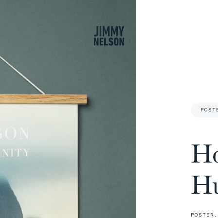
carre
POST
Ho
H
POSTER,