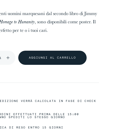
tenti uomini marquesani dal secondo libro di Jimmy
, sono disponibili come poster. Il
Homage to Humanity
rfetto per te o i tuoi cari.
04/31
04/31
The
The
ty
ty
Maasai People
Maasai People
A
G
G
I
U
N
G
I
A
L
C
A
R
R
E
L
L
O
00%
00%
EDIZIONE VERRÀ CALCOLATA IN FASE DI CHECK
RDINI EFFETTUATI PRIMA DELLE 15:00
NNO SPEDITI LO STESSO GIORNO
ICA DI RESO ENTRO 15 GIORNI