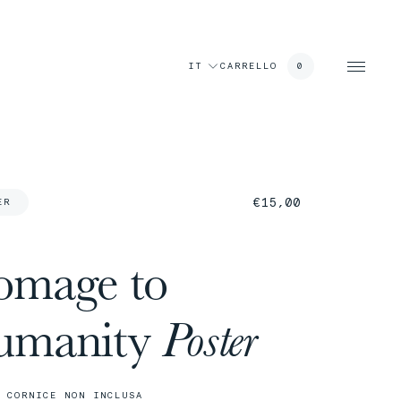
llo
IT
CARRELLO
0
€
15,00
ER
mage to
umanity
Poster
 CORNICE NON INCLUSA