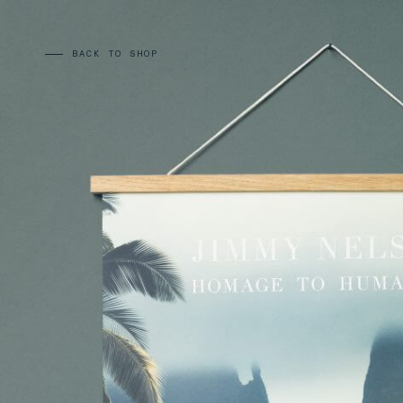
BACK TO SHOP
CARDS:
00
/
31
TOTAL:
00%