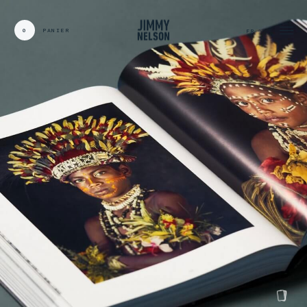
0
PANIER
FR
CARDS:
00
/
31
TOTAL:
00%
panier